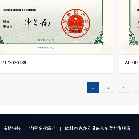
2122636189.1
ZL202
1
2
‹
友情链接：
淘宝企业店铺
|
欧林泰克办公设备京东官方旗舰店
|